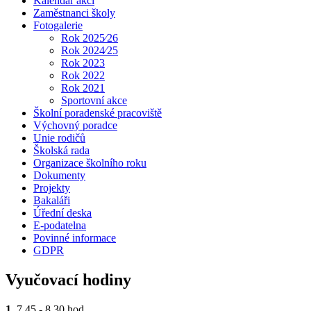
Kalendář akcí
Zaměstnanci školy
Fotogalerie
Rok 2025⁄26
Rok 2024⁄25
Rok 2023
Rok 2022
Rok 2021
Sportovní akce
Školní poradenské pracoviště
Výchovný poradce
Unie rodičů
Školská rada
Organizace školního roku
Dokumenty
Projekty
Bakaláři
Úřední deska
E-podatelna
Povinné informace
GDPR
Vyučovací hodiny
1.
7.45 - 8.30 hod