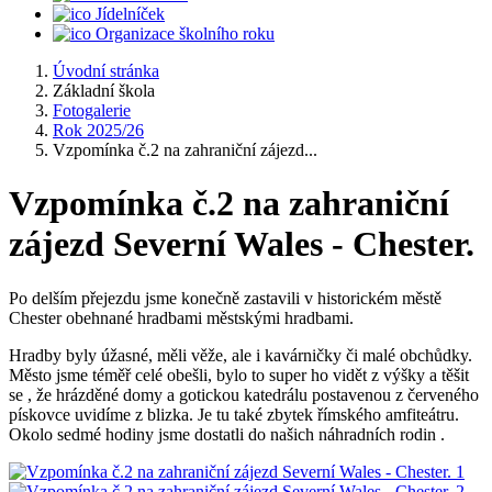
Jídelníček
Organizace školního roku
Úvodní stránka
Základní škola
Fotogalerie
Rok 2025/26
Vzpomínka č.2 na zahraniční zájezd...
Vzpomínka č.2 na zahraniční
zájezd Severní Wales - Chester.
Po delším přejezdu jsme konečně zastavili v historickém městě
Chester obehnané hradbami městskými hradbami.
Hradby byly úžasné, měli věže, ale i kavárničky či malé obchůdky.
Město jsme téměř celé obešli, bylo to super ho vidět z výšky a těšit
se , že hrázděné domy a gotickou katedrálu postavenou z červeného
pískovce uvidíme z blizka. Je tu také zbytek římského amfiteátru.
Okolo sedmé hodiny jsme dostatli do našich náhradních rodin .