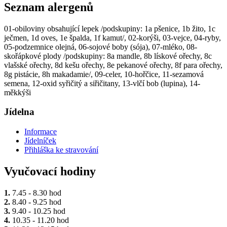
Seznam alergenů
01-obiloviny obsahující lepek /podskupiny: 1a pšenice, 1b žito, 1c
ječmen, 1d oves, 1e špalda, 1f kamut/, 02-korýši, 03-vejce, 04-ryby,
05-podzemnice olejná, 06-sojové boby (sója), 07-mléko, 08-
skořápkové plody /podskupiny: 8a mandle, 8b lískové ořechy, 8c
vlašské ořechy, 8d kešu ořechy, 8e pekanové ořechy, 8f para ořechy,
8g pistácie, 8h makadamie/, 09-celer, 10-hořčice, 11-sezamová
semena, 12-oxid syřičitý a siřičitany, 13-vlčí bob (lupina), 14-
měkkýši
Jídelna
Informace
Jídelníček
Přihláška ke stravování
Vyučovací hodiny
1.
7.45 - 8.30 hod
2.
8.40 - 9.25 hod
3.
9.40 - 10.25 hod
4.
10.35 - 11.20 hod