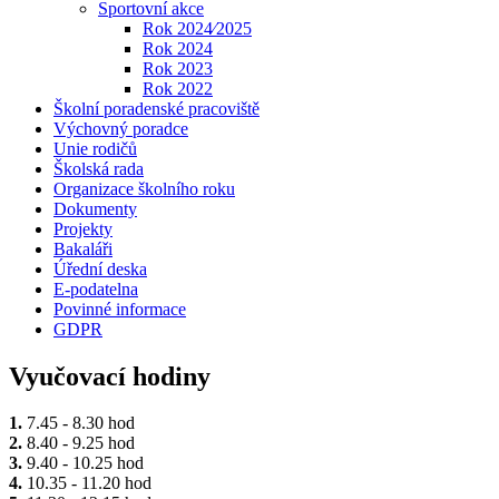
Sportovní akce
Rok 2024⁄2025
Rok 2024
Rok 2023
Rok 2022
Školní poradenské pracoviště
Výchovný poradce
Unie rodičů
Školská rada
Organizace školního roku
Dokumenty
Projekty
Bakaláři
Úřední deska
E-podatelna
Povinné informace
GDPR
Vyučovací hodiny
1.
7.45 - 8.30 hod
2.
8.40 - 9.25 hod
3.
9.40 - 10.25 hod
4.
10.35 - 11.20 hod