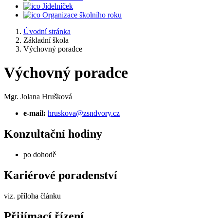
Jídelníček
Organizace školního roku
Úvodní stránka
Základní škola
Výchovný poradce
Výchovný poradce
Mgr. Jolana Hrušková
e-mail:
hruskova@zsndvory.cz
Konzultační hodiny
po dohodě
Kariérové poradenství
viz. příloha článku
Přijímací řízení