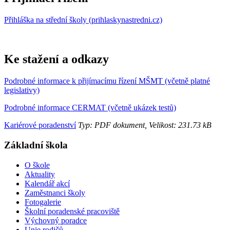
Přihláška na střední školy (prihlaskynastredni.cz)
Ke stažení a odkazy
Podrobné informace k přijímacímu řízení MŠMT (včetně platné
legislativy)
Podrobné informace CERMAT (včetně ukázek testů)
Kariérové poradenství
Typ: PDF dokument, Velikost: 231.73 kB
Základní škola
O škole
Aktuality
Kalendář akcí
Zaměstnanci školy
Fotogalerie
Školní poradenské pracoviště
Výchovný poradce
Unie rodičů