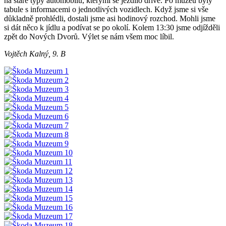
na staré typy automobilů, kterými se jezdilo dříve. Po muzeu byly
tabule s informacemi o jednotlivých vozidlech. Když jsme si vše
důkladně prohlédli, dostali jsme asi hodinový rozchod. Mohli jsme
si dát něco k jídlu a podívat se po okolí. Kolem 13:30 jsme odjížděli
zpět do Nových Dvorů. Výlet se nám všem moc líbil.
Vojtěch Kalný, 9. B