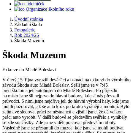
Jídelníček
Organizace školního roku
Úvodní stránka
Základní škola
Fotogalerie
Rok 2024/25
Škoda Muzeum
Škoda Muzeum
Exkurze do Mladé Boleslavi
V úterý 15. října vyrazili deváťáci a osmáci na exkurzi do výrobního
závodu Škoda auto Mladá Boleslav. Sešli jsme se v 7:45
před školou a jeli autobusem do Mladé Boleslavi. Po příjezdu
na místo jsme šli nejprve do hlavní budovy, kde si nás převzali
průvodci. S nimi jsme nejdříve jeli do hlavní výrobní haly, kde jsme
mohli pozorovat, jak se auta krok po kroku vyrábějí a montují. Bylo
zajímavé sledovat práci zaměstnanců a zjistili jsme, že dá velkou
práci auto vyrobit. V další budově se především svářelo a vyráběly
se zde součástky. Zde jsme viděli pracovat především roboty.
Následně jsme se přesunuli do muzea, kde jsme se mohli podívat