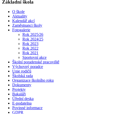
Základní škola
O škole
Aktuality
Kalendář akcí
Zaměstnanci školy
Fotogalerie
Rok 2025⁄26
Rok 2024⁄25
Rok 2023
Rok 2022
Rok 2021
Sportovní akce
Školní poradenské pracoviště
Výchovný poradce
Unie rodičů
Školská rada
Organizace školního roku
Dokumenty
Projekty
Bakaláři
Úřední deska
E-podatelna
Povinné informace
GDPR