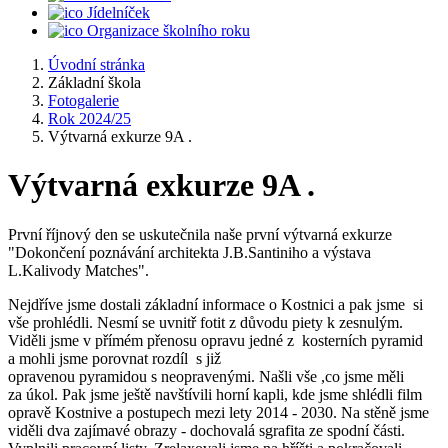
Jídelníček
Organizace školního roku
Úvodní stránka
Základní škola
Fotogalerie
Rok 2024/25
Výtvarná exkurze 9A .
Výtvarná exkurze 9A .
První říjnový den se uskutečnila naše první výtvarná exkurze
"Dokončení poznávání architekta J.B.Santiniho a výstava
L.Kalivody Matches".
Nejdříve jsme dostali základní informace o Kostnici a pak jsme si
vše prohlédli. Nesmí se uvnitř fotit z důvodu piety k zesnulým.
Viděli jsme v přímém přenosu opravu jedné z kosterních pyramid
a mohli jsme porovnat rozdíl s již
opravenou pyramidou s neopravenými. Našli vše ,co jsme měli
za úkol. Pak jsme ještě navštívili horní kapli, kde jsme shlédli film
opravě Kostnive a postupech mezi lety 2014 - 2030. Na stěně jsme
viděli dva zajímavé obrazy - dochovalá sgrafita ze spodní části.