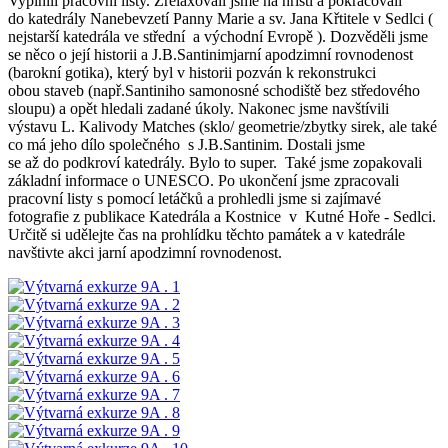
Vyplnili pracovní listy. Zrelaxovali jsme na hříšti a pokračovali
do katedrály Nanebevzetí Panny Marie a sv. Jana Křtitele v Sedlci (
nejstarší katedrála ve střední a východní Evropě ). Dozvěděli jsme
se něco o její historii a J.B.Santinimjarní apodzimní rovnodenost
(barokní gotika), který byl v historii pozván k rekonstrukci
obou staveb (např.Santiniho samonosné schodiště bez středového
sloupu) a opět hledali zadané úkoly. Nakonec jsme navštívili
výstavu L. Kalivody Matches (sklo/ geometrie/zbytky sirek, ale také
co má jeho dílo společného s J.B.Santinim. Dostali jsme
se až do podkroví katedrály. Bylo to super. Také jsme zopakovali
základní informace o UNESCO. Po ukončení jsme zpracovali
pracovní listy s pomocí letáčků a prohledli jsme si zajímavé
fotografie z publikace Katedrála a Kostnice v Kutné Hoře - Sedlci.
Určitě si udělejte čas na prohlídku těchto památek a v katedrále
navštivte akci jarní apodzimní rovnodenost.