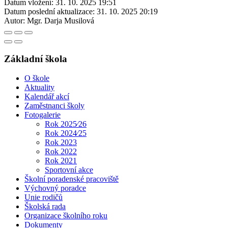
Datum vložení:
31. 10. 2025 19:51
Datum poslední aktualizace:
31. 10. 2025 20:19
Autor:
Mgr. Darja Musilová
Základní škola
O škole
Aktuality
Kalendář akcí
Zaměstnanci školy
Fotogalerie
Rok 2025⁄26
Rok 2024⁄25
Rok 2023
Rok 2022
Rok 2021
Sportovní akce
Školní poradenské pracoviště
Výchovný poradce
Unie rodičů
Školská rada
Organizace školního roku
Dokumenty