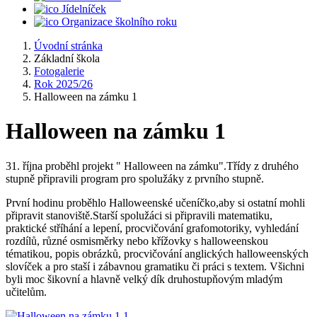
Jídelníček
Organizace školního roku
Úvodní stránka
Základní škola
Fotogalerie
Rok 2025/26
Halloween na zámku 1
Halloween na zámku 1
31. října proběhl projekt " Halloween na zámku".Třídy z druhého
stupně připravili program pro spolužáky z prvního stupně.
První hodinu proběhlo Halloweenské učeníčko,aby si ostatní mohli
připravit stanoviště.Starší spolužáci si připravili matematiku,
praktické stříhání a lepení, procvičování grafomotoriky, vyhledání
rozdílů, různé osmisměrky nebo křížovky s halloweenskou
tématikou, popis obrázků, procvičování anglických halloweenských
slovíček a pro staší i zábavnou gramatiku či práci s textem. Všichni
byli moc šikovní a hlavně velký dík druhostupňovým mladým
učitelům.