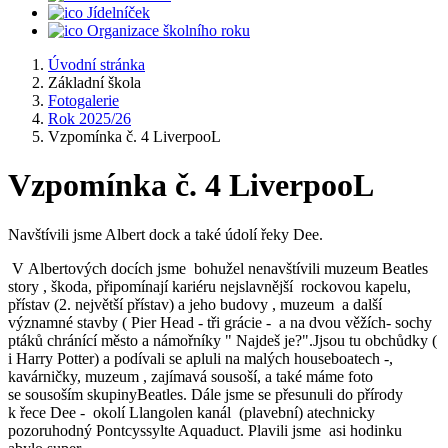
Jídelníček
Organizace školního roku
Úvodní stránka
Základní škola
Fotogalerie
Rok 2025/26
Vzpomínka č. 4 LiverpooL
Vzpomínka č. 4 LiverpooL
Navštívili jsme Albert dock a také údolí řeky Dee.
V Albertových docích jsme bohužel nenavštívili muzeum Beatles
story , škoda, připomínají kariéru nejslavnější rockovou kapelu,
přístav (2. největší přístav) a jeho budovy , muzeum a další
významné stavby ( Pier Head - tři grácie - a na dvou věžích- sochy
ptáků chránící město a námořníky " Najdeš je?".Jjsou tu obchůdky (
i Harry Potter) a podívali se apluli na malých houseboatech -,
kavárničky, muzeum , zajímavá sousoší, a také máme foto
se sousoším skupinyBeatles. Dále jsme se přesunuli do přírody
k řece Dee - okolí Llangolen kanál (plavební) atechnicky
pozoruhodný Pontcyssylte Aquaduct. Plavili jsme asi hodinku